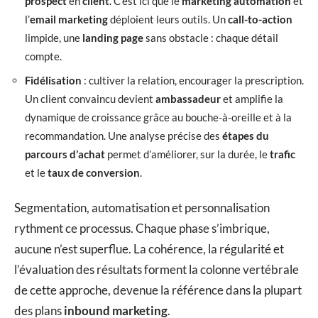
prospect
en
client
. C’est ici que le
marketing automation
et
l’
email marketing
déploient leurs outils. Un
call-to-action
limpide, une
landing page
sans obstacle : chaque détail
compte.
Fidélisation
: cultiver la relation, encourager la prescription.
Un client convaincu devient
ambassadeur
et amplifie la
dynamique de croissance grâce au bouche-à-oreille et à la
recommandation. Une analyse précise des
étapes du
parcours d’achat
permet d’améliorer, sur la durée, le
trafic
et le
taux de conversion
.
Segmentation, automatisation et personnalisation
rythment ce processus. Chaque phase s’imbrique,
aucune n’est superflue. La cohérence, la régularité et
l’évaluation des résultats forment la colonne vertébrale
de cette approche, devenue la référence dans la plupart
des plans
inbound marketing
.