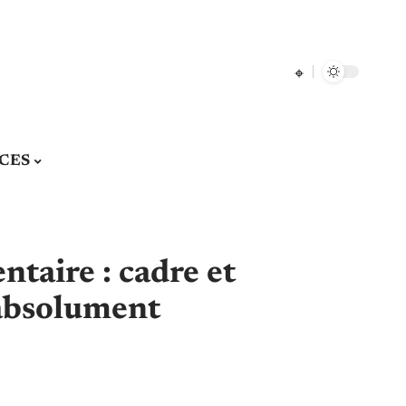
CES
taire : cadre et
 absolument