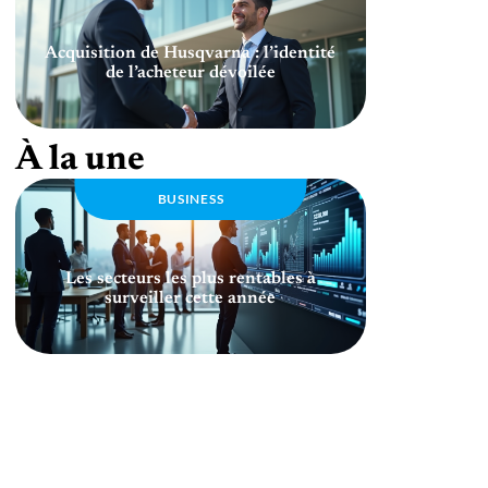
Acquisition de Husqvarna : l’identité
de l’acheteur dévoilée
À la une
BUSINESS
Les secteurs les plus rentables à
surveiller cette année